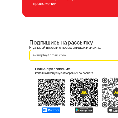
Подпишись на рассылку
Имя
Фамилия
И узнавай первым о новых скидках и акциях.
E-mail
Наше приложение
Используй бонусную программу по полной!
Пол
Мужской
Женский
Согласие на получение чеков по электронной почте