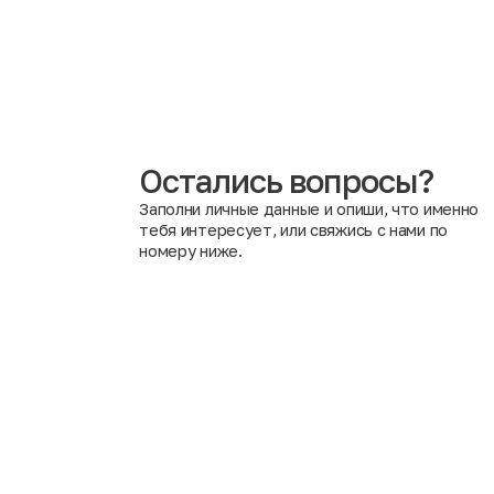
Нет, в нашем магазине это запрещено правилами ком
Работники могут купить понравившийся товар в качест
Остались вопросы?
Заполни личные данные и опиши, что именно
тебя интересует, или свяжись с нами по
номеру ниже.