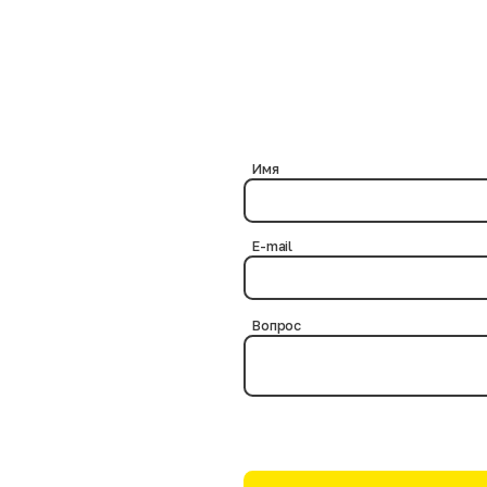
пании. Поступающие партии ассортимента сортируются нашими сотрудн
ве обычного покупателя, посетив магазин в свой выходной день.
Имя
E-mail
Вопрос