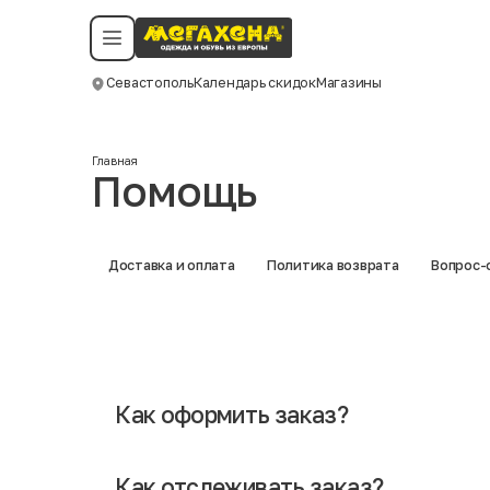
Условия пользования
Политика конфиденциальности
Смотреть все даты
©️ Мегахенд 2026. Все права защищены.
Севастополь
Календарь скидок
Магазины
Москва
Главная
Помощь
Доставка и оплата
Политика возврата
Вопрос-
Как оформить заказ?
Оформление заказа в нашем интернет-магазине в реж
понравившиеся позиции, определиться с размером и д
Как отслеживать заказ?