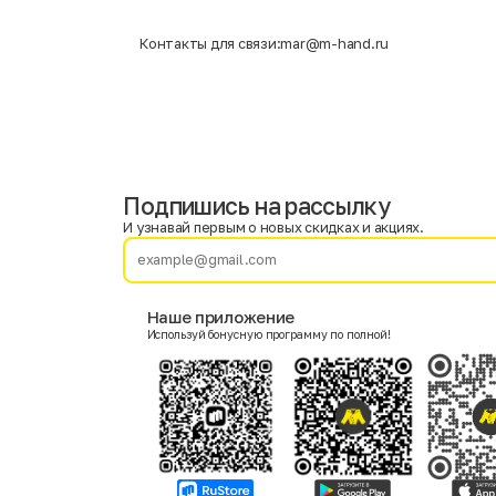
Контакты для связи:
mar@m-hand.ru
Подпишись на рассылку
Имя
Фамилия
И узнавай первым о новых скидках и акциях.
E-mail
Наше приложение
Используй бонусную программу по полной!
Пол
Мужской
Женский
Согласие на получение чеков по электронной почте