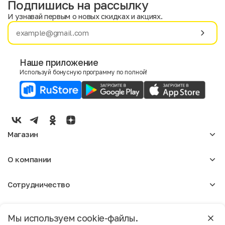
Подпишись на рассылку
И узнавай первым о новых скидках и акциях.
Имя
Фамилия
Наше приложение
Используй бонусную программу по полной!
E-mail
Пол
Мужской
Женский
Магазин
Согласие на получение чеков по электронной почте
Женское
О компании
Мужское
Аксессуары
О нас
Детское
Сотрудничество
Отзывы
Блог
Оптовикам
Вакансии
Помощь
Москва
Арендодателям
Магазины
Мы используем cookie-файлы.
Реклама