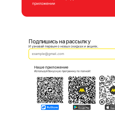
Подпишись на рассылку
Имя
Фамилия
И узнавай первым о новых скидках и акциях.
E-mail
Наше приложение
Используй бонусную программу по полной!
Пол
Мужской
Женский
Согласие на получение чеков по электронной почте