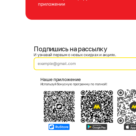
Подпишись на рассылку
Имя
Фамилия
И узнавай первым о новых скидках и акциях.
E-mail
Наше приложение
Используй бонусную программу по полной!
Пол
Мужской
Женский
Согласие на получение чеков по электронной почте