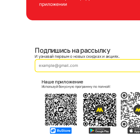
Подпишись на рассылку
Имя
Фамилия
И узнавай первым о новых скидках и акциях.
E-mail
Наше приложение
Используй бонусную программу по полной!
Пол
Мужской
Женский
Согласие на получение чеков по электронной почте