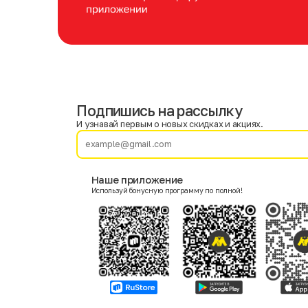
Подпишись на рассылку
Имя
Фамилия
И узнавай первым о новых скидках и акциях.
E-mail
Наше приложение
Используй бонусную программу по полной!
Пол
Мужской
Женский
Согласие на получение чеков по электронной почте