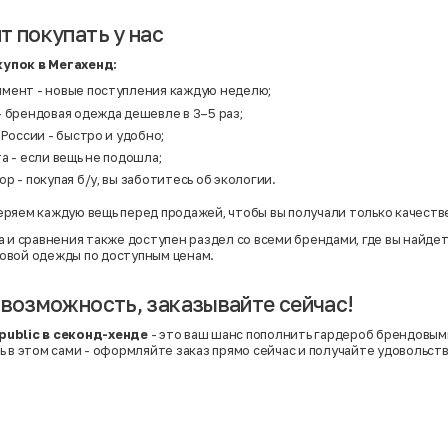
т покупать у нас
упок в Мегахенд:
мент - новые поступления каждую неделю;
 брендовая одежда дешевле в 3–5 раз;
 России - быстро и удобно;
а - если вещь не подошла;
р - покупая б/у, вы заботитесь об экологии.
ряем каждую вещь перед продажей, чтобы вы получали только качеств
а и сравнения также доступен раздел со
всеми брендами
, где вы найд
овой одежды по доступным ценам.
 возможность, заказывайте сейчас!
ublic в секонд-хенде
- это ваш шанс пополнить гардероб брендовым
ь в этом сами - оформляйте заказ прямо сейчас и получайте удовольст