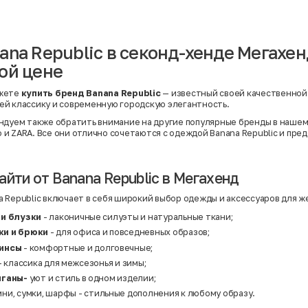
Вискоза | Нейлон
Вискоза | Полиэстер
й
Вискоза | Полиэстер | Хлопок
Вискоза | Эластан
ana Republic в секонд-хенде Мегахенд
Искусственная замша
ный
Кашемир
ой цене
Кашемир | Нейлон
й
Кашемир | Хлопок
Кашемир | Шерсть
жете
купить бренд Banana Republic
— известный своей качественной
Лён
й классику и современную городскую элегантность.
й
Модал
Натуральная замша
ндуем также обратить внимание на другие популярные бренды в наше
Натуральная кожа
o
и
ZARA
. Все они отлично сочетаются с одеждой Banana Republic и пре
Нейлон
Полиэстер
Полиэстер | Спандекс
Полиэстер | Хлопок
айти от Banana Republic в Мегахенд
Полиэстер | Экокожа
Полиэстер | Эластан
 Republic включает в себя широкий выбор одежды и аксессуаров для ж
Сатин
Твид
 и блузки
- лаконичные силуэты и натуральные ткани;
Хлопок
ки и брюки
- для офиса и повседневных образов;
Хлопок | Эластан
Шёлк
гинсы
- комфортные и долговечные;
Шёлк | Шерсть
- классика для межсезонья и зимы;
Шерсть
иганы-
уют и стиль в одном изделии;
Экокожа
Эластан
ни, сумки, шарфы - стильные дополнения к любому образу.