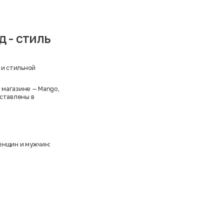
 - стиль
 и стильной
м магазине —
Mango
,
дставлены в
енщин и мужчин: