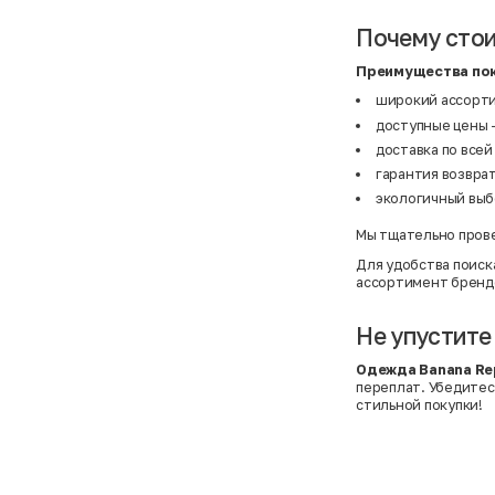
BF
41
BF
42
Почему стои
Bivolino
43
Black Forest
44
Blind Date
44,5
Преимущества пок
Bogner
45
широкий ассорти
Bonita
46
Boohoo
48+
доступные цены -
Brax
4XL
доставка по всей
British Knights
4XL
Bruno Banani
4XL
гарантия возврат
Buena Vista
5-7 лет
экологичный выбо
Bugatti
5XL
Burberry
5XL
Мы тщательно прове
C&A
5XL
Calvin Klein
62 см (3 мес.)
Для удобства поиск
Camel Active
68 см (6 мес.)
ассортимент бренд
Camp David
6-9 мес.
Caprice
6XL
Carhartt
6XL
Не упустите
Carlo Colucci
6XL
Cavori
80 см (12 мес.)
Одежда Banana Rep
Champion
8-10 лет
переплат. Убедитес
Chloe
86 см (18 мес.)
стильной покупки!
Christian Berg
9-18 мес.
Ciao
98 см (3 года)
CityLine
L
Claudio Conti
L
CLOCKHAUSE
L/XL
&Co
L/XL