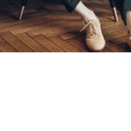
Материал
Акрил
Ангора
Ацетат
Бамбук
Бархат
Вельвет
Вискоза