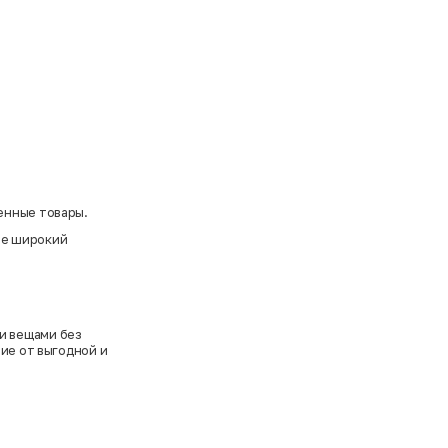
енные товары.
ете широкий
и вещами без
вие от выгодной и