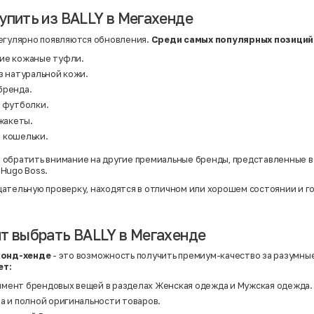
Нейлон
Полиэстер
упить из BALLY в Мегахенде
Полиэстер | Спандекс
Полиэстер | Хлопок
егулярно появляются обновления.
Среди
самых
популярных
позиций
Полиэстер | Экокожа
Полиэстер | Эластан
ие кожаные туфли.
Сатин
з натуральной кожи.
Твид
Хлопок
бренда.
Хлопок | Эластан
и футболки.
Шёлк
Шёлк | Шерсть
 жакеты.
Шерсть
 кошельки.
Экокожа
Эластан
 обратить внимание на другие премиальные бренды, представленные 
и
Hugo Boss
.
ательную проверку, находятся в отличном или хорошем состоянии и г
т выбрать BALLY в Мегахенде
еконд-хенде
- это возможность получить премиум-качество за разумные
ет:
мент брендовых вещей в разделах
Женская одежда
и
Мужская одежда
.
а и полной оригинальности товаров.