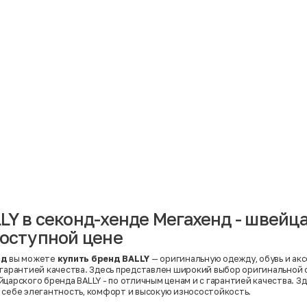
Материал
Акрил
Ангора
Ацетат
Бамбук
Бархат
Вельвет
Вискоза
Вискоза | Нейлон
Вискоза | Полиэстер
й
Вискоза | Полиэстер | Хлопок
Вискоза | Эластан
LY в секонд-хенде Мегахенд - швейц
Искусственная замша
ный
Кашемир
доступной цене
Кашемир | Нейлон
й
Кашемир | Хлопок
Кашемир | Шерсть
нд
вы можете
купить бренд BALLY
— оригинальную одежду, обувь и акс
Лён
 гарантией качества. Здесь представлен широкий выбор оригинальной 
й
Модал
царского бренда BALLY - по отличным ценам и с гарантией качества. З
Натуральная замша
 себе элегантность, комфорт и высокую износостойкость.
Натуральная кожа