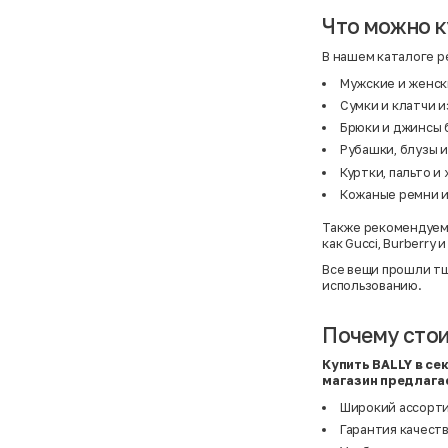
Atelier
31,5 (20 см)
Avalanche
34 (21,5 см)
Что можно к
AX Paris
3-5 лет
BALDESARINI
36
В нашем каталоге р
BALLY
36,5
Banana Republic
37
Мужские и женск
Barrel
37,5
Сумки и клатчи и
Basefield
38
B&C Collection
38,5
Брюки и джинсы 
Beck & Hersey
39
Рубашки, блузы 
Bench
39,5
Benetton
3XL
Куртки, пальто и
Ben Sherman
3XL
Кожаные ремни и
Bershka
3XL
Bexleys
3XS
Также рекомендуем
Bexleys
40
как
Gucci
,
Burberry
BF
41
BF
42
Все вещи прошли тщ
Bivolino
43
использованию.
Black Forest
44
Blind Date
44,5
Bogner
45
Почему стои
Bonita
46
Boohoo
48+
Купить BALLY в с
Brax
4XL
магазин предлага
British Knights
4XL
Bruno Banani
4XL
Широкий ассорти
Buena Vista
5-7 лет
Bugatti
5XL
Гарантия качеств
Burberry
5XL