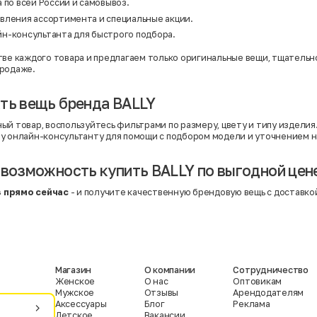
 по всей России и самовывоз.
вления ассортимента и специальные
акции
.
н-консультанта для быстрого подбора.
тве каждого товара и предлагаем только оригинальные вещи, тщательн
продаже.
ть вещь бренда BALLY
ый товар, воспользуйтесь фильтрами по размеру, цвету и типу изделия
у онлайн-консультанту для помощи с подбором модели и уточнением н
 возможность купить BALLY по выгодной цен
 прямо сейчас
- и получите качественную брендовую вещь с доставкой
Магазин
О компании
Сотрудничество
Женское
О нас
Оптовикам
Мужское
Отзывы
Арендодателям
Аксессуары
Блог
Реклама
Детское
Вакансии