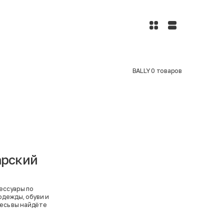
BALLY
0
товаров
арский
ессуары по
одежды, обуви и
десь вы найдёте