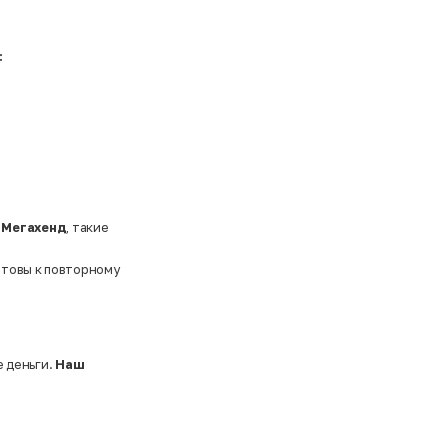
:
в
Мегахенд
, такие
отовы к повторному
 деньги.
Наш