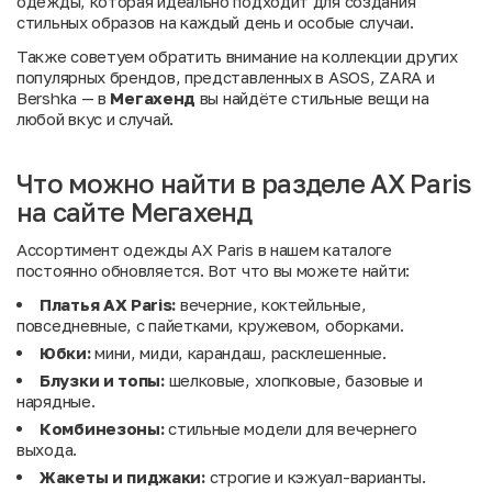
одежды, которая идеально подходит для создания
стильных образов на каждый день и особые случаи.
Также советуем обратить внимание на коллекции других
популярных брендов, представленных в
ASOS
,
ZARA
и
Bershka
— в
Мегахенд
вы найдёте стильные вещи на
любой вкус и случай.
Что можно найти в разделе AX Paris
на сайте Мегахенд
Ассортимент одежды AX Paris в нашем каталоге
постоянно обновляется. Вот что вы можете найти:
Платья AX Paris:
вечерние, коктейльные,
повседневные, с пайетками, кружевом, оборками.
Юбки:
мини, миди, карандаш, расклешенные.
Блузки и топы:
шелковые, хлопковые, базовые и
нарядные.
Комбинезоны:
стильные модели для вечернего
выхода.
Жакеты и пиджаки:
строгие и кэжуал-варианты.