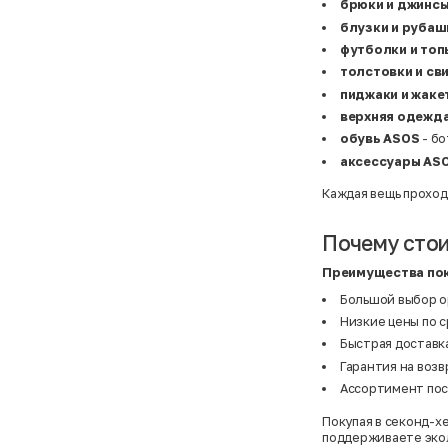
Basefield
38
брюки и джинс
B&C Collection
38,5
блузки и рубаш
Beck & Hersey
39
Bench
39,5
футболки и топ
Benetton
3XL
толстовки и с
Ben Sherman
3XL
Bershka
3XL
пиджаки и жак
Bexleys
3XS
верхняя одежд
Bexleys
40
BF
41
обувь ASOS
- б
BF
42
аксессуары AS
Bivolino
43
Black Forest
44
Каждая вещь проход
Blind Date
44,5
Bogner
45
Bonita
46
Почему стои
Boohoo
48+
Brax
4XL
Преимущества пок
British Knights
4XL
Bruno Banani
4XL
Большой выбор о
Buena Vista
5-7 лет
Bugatti
5XL
Низкие цены по 
Burberry
5XL
Быстрая доставка
C&A
5XL
Calvin Klein
62 см (3 мес.)
Гарантия на возв
Camel Active
68 см (6 мес.)
Ассортимент пос
Camp David
6-9 мес.
Caprice
6XL
Покупая в секонд-х
Carhartt
6XL
поддерживаете эко
Carlo Colucci
6XL