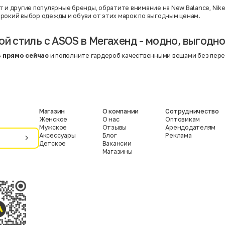
т и другие популярные бренды, обратите внимание на
New Balance
,
Nik
рокий выбор одежды и обуви от этих марок по выгодным ценам.
ой стиль с ASOS в Мегахенд - модно, выгодно
 прямо сейчас
и пополните гардероб качественными вещами без пере
Магазин
О компании
Сотрудничество
Женское
О нас
Оптовикам
Мужское
Отзывы
Арендодателям
Аксессуары
Блог
Реклама
Детское
Вакансии
Магазины