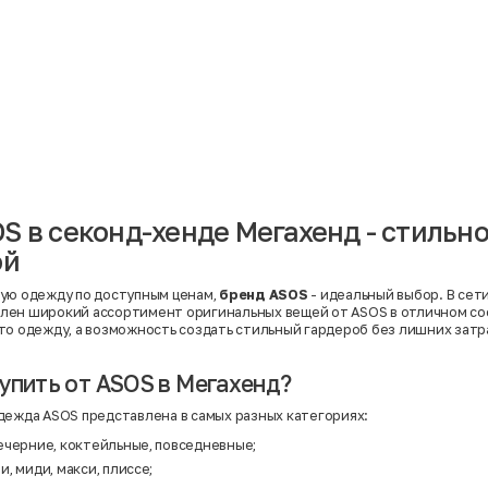
Материал
Акрил
Ангора
Ацетат
Бамбук
Бархат
Вельвет
Вискоза
Вискоза | Нейлон
Вискоза | Полиэстер
й
Вискоза | Полиэстер | Хлопок
Вискоза | Эластан
S в секонд-хенде Мегахенд - стильно
Искусственная замша
ный
Кашемир
ой
Кашемир | Нейлон
й
Кашемир | Хлопок
Кашемир | Шерсть
ую одежду по доступным ценам,
бренд ASOS
- идеальный выбор. В сет
Лён
лен широкий ассортимент оригинальных вещей от ASOS в отличном со
й
Модал
то одежду, а возможность создать стильный гардероб без лишних затр
Натуральная замша
Натуральная кожа
Нейлон
упить от ASOS в Мегахенд?
Полиэстер
Полиэстер | Спандекс
дежда ASOS представлена в самых разных категориях:
Полиэстер | Хлопок
Полиэстер | Экокожа
ечерние, коктейльные, повседневные;
Полиэстер | Эластан
и, миди, макси, плиссе;
Сатин