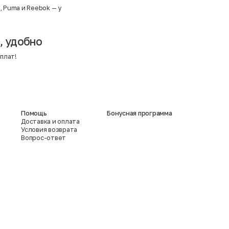
e
,
Puma
и
Reebok
— у
, удобно
плат!
Помощь
Бонусная программа
Доставка и оплата
Условия возврата
Вопрос-ответ