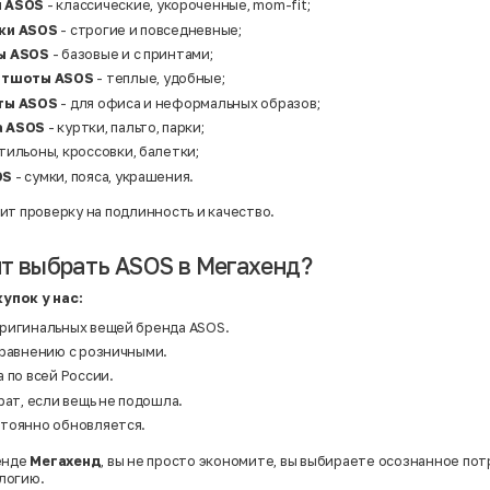
Твид
ы ASOS
- классические, укороченные, mom-fit;
Хлопок
ки ASOS
- строгие и повседневные;
Хлопок | Эластан
Шёлк
ы ASOS
- базовые и с принтами;
Шёлк | Шерсть
витшоты ASOS
- теплые, удобные;
Шерсть
Экокожа
еты ASOS
- для офиса и неформальных образов;
Эластан
а ASOS
- куртки, пальто, парки;
отильоны, кроссовки, балетки;
OS
- сумки, пояса, украшения.
ит проверку на подлинность и качество.
т выбрать ASOS в Мегахенд?
упок у нас:
ригинальных вещей бренда ASOS.
сравнению с розничными.
 по всей России.
рат, если вещь не подошла.
тоянно обновляется.
енде
Мегахенд
, вы не просто экономите, вы выбираете осознанное по
логию.