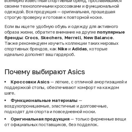
всемирно известный спортивный бренд, прославившийся
своими технологичными кроссовками и функциональной
одеждой. Вся продукция — оригинальная, прошедшая
строгую проверку и готовая к повторной носке.
Если вы ищете удобную обувь и одежду для активного
образа жизни, обратите внимание на другие
популярные
бренды
:
Crocs
,
Skechers
,
Merrell
,
New Balance
.
Также рекомендуем изучить коллекции таких мировых
спортивных брендов, как
Nike
и
Adidas
, которые
идеально дополнят ваш гардероб.
Почему выбирают Asics
Кроссовки Asics
— лёгкие, с отличной амортизацией и
поддержкой стопы, обеспечивают комфорт на каждом
шаге.
Функциональные материалы
—
воздухопроницаемые, эластичные и долговечные,
подходят для спорта и повседневной носки.
Оригинальная продукция
— только фирменные вещи
от официальных поставщиков, без подделок.