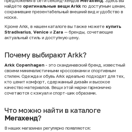
предложения в сети секонд-хендов
Мегахенд
. Здесь вы
найдёте
оригинальные вещи Arkk
по доступным ценам,
сохранившие презентабельный внешний вид и удобство в
носке.
Кроме Arkk, в нашем каталоге вы также можете
купить
Stradivarius
,
Venice
и
Zara
— бренды, сочетающие
актуальный стиль и доступную цену.
Почему выбирают Arkk?
Arkk Copenhagen
- это скандинавский бренд, известный
своими минималистичными кроссовками и спортивным
стилем. Одежда и обувь Arkk идеально подходят для тех,
кто ценит комфорт, сдержанный дизайн и высокое
качество материалов. Вещи этой марки гармонично
сочетаются с кэжуал и спорт-шик образами.
Что можно найти в каталоге
Мегахенд
?
В наших магазинах регулярно появляются: