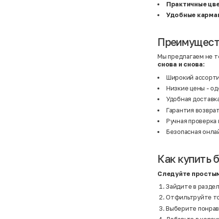
BF
41
Практичные цв
BF
42
Удобные карма
Bivolino
43
Black Forest
44
Blind Date
44,5
Bogner
45
Преимуществ
Bonita
46
Boohoo
48+
Мы предлагаем не т
Brax
4XL
снова и снова:
British Knights
4XL
Bruno Banani
4XL
Широкий ассорти
Buena Vista
5-7 лет
Низкие цены - од
Bugatti
5XL
Burberry
5XL
Удобная доставка
C&A
5XL
Гарантия возврат
Calvin Klein
62 см (3 мес.)
Camel Active
68 см (6 мес.)
Ручная проверка 
Camp David
6-9 мес.
Безопасная онла
Caprice
6XL
Carhartt
6XL
Carlo Colucci
6XL
Как купить б
Cavori
80 см (12 мес.)
Champion
8-10 лет
Chloe
86 см (18 мес.)
Следуйте простым
Christian Berg
9-18 мес.
Зайдите в раздел
Ciao
98 см (3 года)
CityLine
L
Отфильтруйте тов
Claudio Conti
L
Выберите понрав
CLOCKHAUSE
L/XL
&Co
L/XL