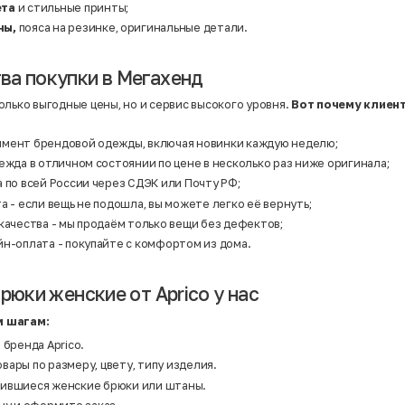
ета
и стильные принты;
ны,
пояса на резинке, оригинальные детали.
а покупки в Мегахенд
олько выгодные цены, но и сервис высокого уровня.
Вот почему клиен
мент брендовой одежды, включая новинки каждую неделю;
ежда в отличном состоянии по цене в несколько раз ниже оригинала;
 по всей России через СДЭК или Почту РФ;
а - если вещь не подошла, вы можете легко её вернуть;
качества - мы продаём только вещи без дефектов;
йн-оплата - покупайте с комфортом из дома.
рюки женские от Aprico у нас
 шагам:
 бренда Aprico.
ары по размеру, цвету, типу изделия.
ившиеся женские брюки или штаны.