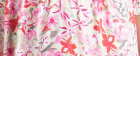
Материал
Акрил
Ангора
Ацетат
Бамбук
Бархат
Вельвет
Вискоза