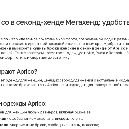
Вискоза | Нейлон
Вискоза | Полиэстер
й
Вискоза | Полиэстер | Хлопок
Вискоза | Эластан
ico в секонд-хенде Мегахенд: удобств
Искусственная замша
ный
Кашемир
Кашемир | Нейлон
й
Кашемир | Хлопок
Кашемир | Шерсть
rico
- это идеальное сочетание комфорта, современной моды и разумн
Лён
брюки женские с идеальной посадкой и качественным кроем, обратите 
й
Модал
ахенд
вы можете
купить брюки женские в секонд хенде от Aprico
и
Натуральная замша
х вещей. Также советуем посмотреть одежду от
Nike
,
Puma
и
Reebok
— б
Натуральная кожа
омфорт, стиль и спортивную эстетику.
Нейлон
Полиэстер
Полиэстер | Спандекс
рают Aprico?
Полиэстер | Хлопок
Полиэстер | Экокожа
ает одежду для женщин, ценящих свободу движения и актуальные модн
Полиэстер | Эластан
 женские брюки и штаны Aprico - они подходят для повседневной носк
Сатин
Твид
Хлопок
Хлопок | Эластан
 одежды Aprico:
Шёлк
Шёлк | Шерсть
рой
для женщин любых размеров, включая plus-size;
Шерсть
Экокожа
кани
с добавлением эластана, вискозы, хлопка;
Эластан
дели:
укороченные брюки, свободные штаны, классика;