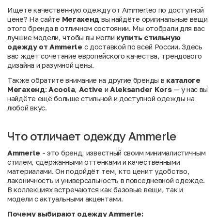
Ищете качественную одежду от Ammerleо по доступной
цене? На сайте
Мегахенд
вы найдёте оригинальные вещи
этого бренда в отличном состоянии. Мы отобрали для вас
лучшие модели, чтобы вы могли
купить стильную
одежду от Ammerle
с доставкой по всей России. Здесь
вас ждет сочетание европейского качества, трендового
дизайна и разумной цены.
Также обратите внимание на другие бренды в
каталоге
Мегахенд
:
Acoola
,
Active
и
Aleksander Kors
— у нас вы
найдёте ещё больше стильной и доступной одежды на
любой вкус.
Что отличает одежду Ammerle
Ammerle
- это бренд, известный своим минималистичным
стилем, сдержанными оттенками и качественными
материалами. Он подойдёт тем, кто ценит удобство,
лаконичность и универсальность в повседневной одежде.
В коллекциях встречаются как базовые вещи, так и
модели с актуальными акцентами.
Почему выбирают одежду Ammerle: