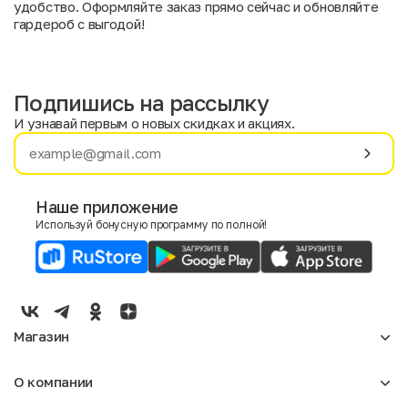
удобство. Оформляйте заказ прямо сейчас и обновляйте
гардероб с выгодой!
Подпишись на рассылку
И узнавай первым о новых скидках и акциях.
Имя
Фамилия
Наше приложение
Используй бонусную программу по полной!
E-mail
Пол
Мужской
Женский
Магазин
Согласие на получение чеков по электронной почте
Женское
О компании
Мужское
Аксессуары